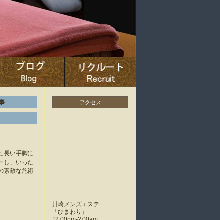
事
アクセス
た長い手脚に
ーし、いった
の素敵な施術
川崎メンズエステ
「
ひまわり
」
12:00pm-2:00am