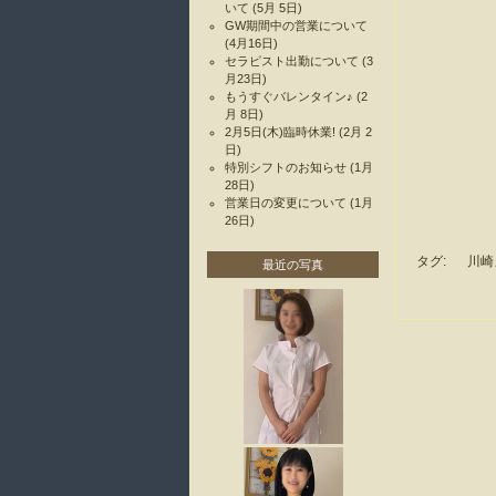
いて
(5月 5日)
GW期間中の営業について
(4月16日)
セラピスト出勤について
(3
月23日)
もうすぐバレンタイン♪
(2
月 8日)
2月5日(木)臨時休業!
(2月 2
日)
特別シフトのお知らせ
(1月
28日)
営業日の変更について
(1月
26日)
タグ:
川崎
最近の写真