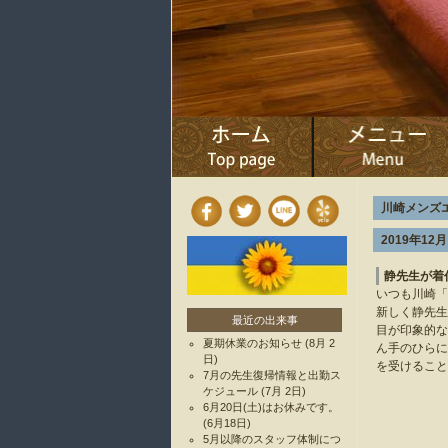
川崎メンズ
2019年12月
静先生が着
いつも川崎「
新しく静先生
最近の出来事
目が印象的な
夏期休業のお知らせ
(8月 2
ん手のひらに
日)
を受けること
7月の先生復帰情報と出勤ス
ケジュール
(7月 2日)
6月20日(土)はお休みです。
(6月18日)
5月以降のスタッフ体制につ