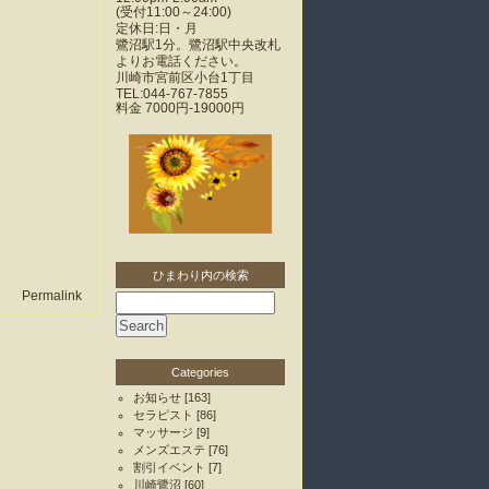
(受付11:00～24:00)
定休日:日・月
鷺沼駅1分。鷺沼駅中央改札
よりお電話ください。
川崎市宮前区小台1丁目
TEL:044-767-7855
料金
7000円-19000円
ひまわり内の検索
Permalink
Categories
お知らせ
[163]
セラピスト
[86]
マッサージ
[9]
メンズエステ
[76]
割引イベント
[7]
川崎鷺沼
[60]