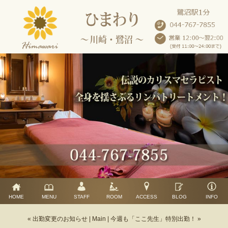
HOME
MENU
STAFF
ROOM
ACCESS
BLOG
INFO
« 出勤変更のお知らせ
|
Main
|
今週も「ここ先生」特別出勤！ »