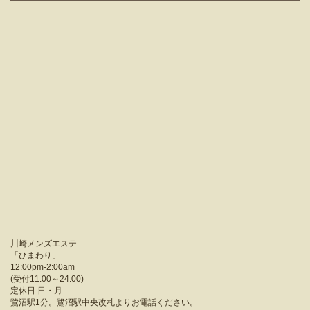
川崎メンズエステ
「
ひまわり
」
12:00pm-2:00am
(受付11:00～24:00)
定休日:日・月
鷺沼駅1分。鷺沼駅中央改札よりお電話ください。