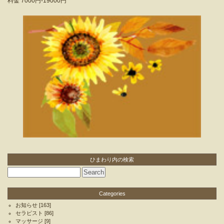
料金
7000円-19000円
ひまわり内の検索
Categories
お知らせ
[163]
セラピスト
[86]
マッサージ
[9]