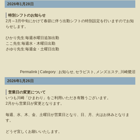
2026年1月28日
特別シフトのお知らせ
2月～3月中旬にかけて春節に伴う出勤シフトの特別設定を行いますのでお知
らせします。
ひかり先生:毎週水曜日追加出勤
ここ先生:毎週水・木曜日出勤
さゆり先生:毎週金・土曜日出勤
Permalink
| Category :
お知らせ
,
セラピスト
,
メンズエステ
,
川崎鷺沼
2026年1月26日
営業日の変更について
いつも川崎「ひまわり」をご利用いただき有難うございます。
2月から営業日が変更となります。
毎週、水、木、金、土曜日が営業日となり、日、月、火はお休みとなりま
す。
どうぞ宜しくお願いいたします。