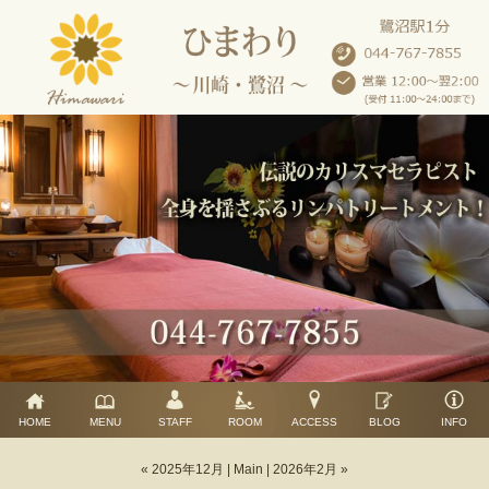
HOME
MENU
STAFF
ROOM
ACCESS
BLOG
INFO
« 2025年12月
|
Main
|
2026年2月 »