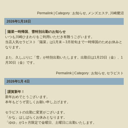
Permalink
| Category :
お知らせ
,
メンズエステ
,
川崎鷺沼
2026年1月18日
陽菜一時帰国、雪特別出勤のお知らせ
いつも川崎ひまわりをご利用いただき有難うございます。
当店人気セラピスト「
陽菜」は1月末～3月初旬まで一時帰国のためお休みと
なります。
また、久しぶりに「雪」が特別出勤いたします。出勤日は1月23日（金）、1
月30日（金）です。
Permalink
| Category :
お知らせ
,
セラピスト
2026年1月 4日
謹賀新年！
新年おめでとうございます。
本年もどうぞ宜しくお願い申し上げます。
セラピストの出勤に変更がございます。
「かな」はしばらくお休みとなります。
「ゆゆ」が1ヶ月限定で金曜日、土曜日に出勤いたします。