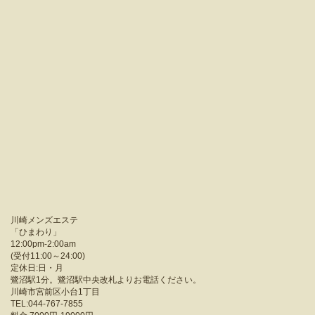
川崎メンズエステ
「
ひまわり
」
12:00pm-2:00am
(受付11:00～24:00)
定休日:日・月
鷺沼駅1分。鷺沼駅中央改札よりお電話ください。
川崎市宮前区小台1丁目
TEL:044-767-7855