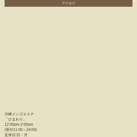
アクセス
川崎メンズエステ
「
ひまわり
」
12:00pm-2:00am
(受付11:00～24:00)
定休日:日・月