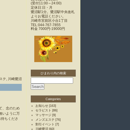
(受付11:00～24:00)
定休日:日・月
鷺沼駅1分。鷺沼駅中央改札
よりお電話ください。
川崎市宮前区小台1丁目
TEL:044-767-7855
料金
7000円-19000円
ひまわり内の検索
ステ
,
川崎鷺沼
Categories
お知らせ
[163]
て、念のため
セラピスト
[86]
無いように万
マッサージ
[9]
お待ちくださ
メンズエステ
[76]
割引イベント
[7]
川崎鷺沼
[60]