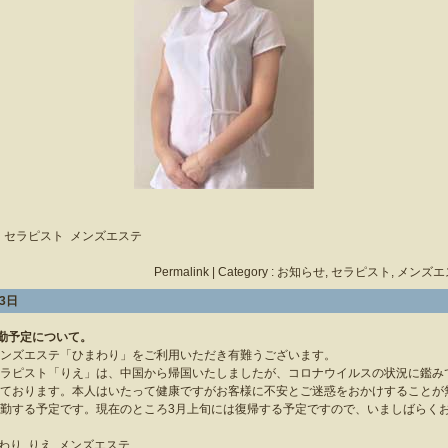
セラピスト
メンズエステ
Permalink
| Category :
お知らせ
,
セラピスト
,
メンズエ
23日
勤予定について。
ンズエステ「ひまわり」をご利用いただき有難うございます。
ラピスト「りえ」は、中国から帰国いたしましたが、コロナウイルスの状況に鑑み
ております。本人はいたって健康ですがお客様に不安とご迷惑をおかけすることが
勤する予定です。現在のところ3月上旬には復帰する予定ですので、いましばらく
わり
りえ
メンズエステ