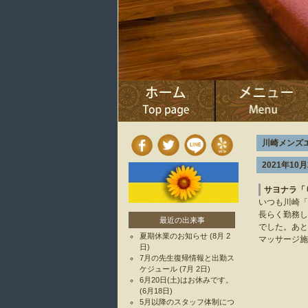
川崎メンズエ
2021年10月
サヨナラ「
いつも川崎「
長らく勤務し
最近の出来事
でした。あと
夏期休業のお知らせ
(8月 2
マッサージ施
日)
7月の先生復帰情報と出勤ス
ケジュール
(7月 2日)
6月20日(土)はお休みです。
(6月18日)
5月以降のスタッフ体制につ