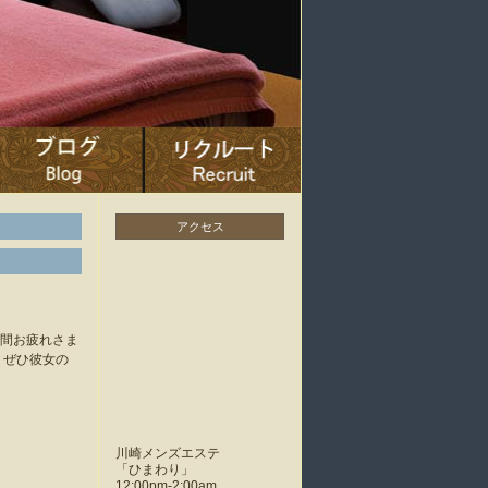
アクセス
い間お疲れさま
、ぜひ彼女の
川崎メンズエステ
「
ひまわり
」
12:00pm-2:00am