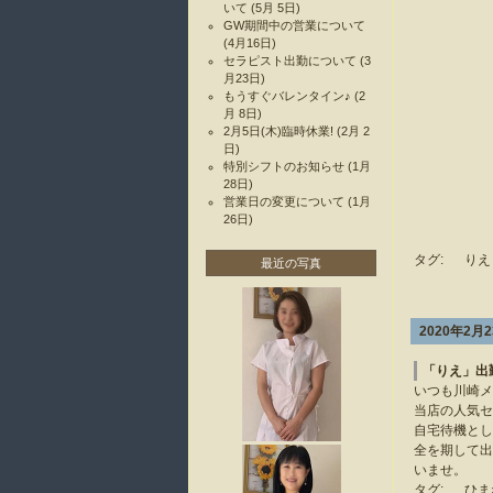
いて
(5月 5日)
GW期間中の営業について
(4月16日)
セラピスト出勤について
(3
月23日)
もうすぐバレンタイン♪
(2
月 8日)
2月5日(木)臨時休業!
(2月 2
日)
特別シフトのお知らせ
(1月
28日)
営業日の変更について
(1月
26日)
タグ:
りえ
最近の写真
2020年2月
「りえ」出
いつも川崎メ
当店の人気セ
自宅待機とし
全を期して出
いませ。
タグ:
ひま