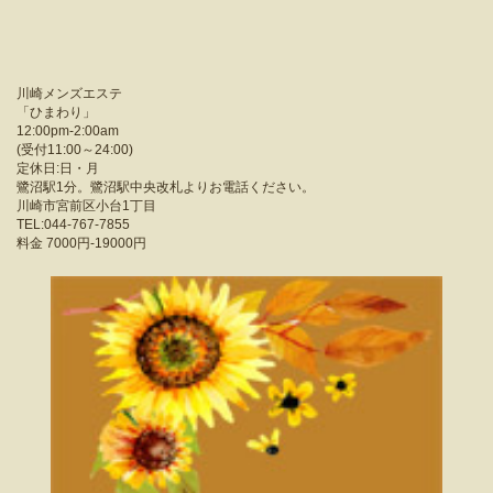
川崎メンズエステ
「
ひまわり
」
12:00pm-2:00am
(受付11:00～24:00)
定休日:日・月
鷺沼駅1分。鷺沼駅中央改札よりお電話ください。
川崎市宮前区小台1丁目
TEL:044-767-7855
料金
7000円-19000円