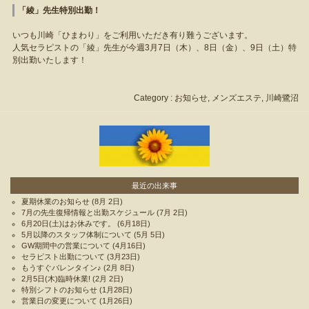
「綾」先生特別出勤！
いつも川崎「ひまわり」をご利用いただき有り難うございます。
人気セラピストの「綾」先生が今週3月7日（木）、8日（金）、9日（土）特
別出勤いたします！
Category :
お知らせ
,
メンズエステ
,
川崎鷺沼
最近の出来事
夏期休業のお知らせ
(8月 2日)
7月の先生復帰情報と出勤スケジュール
(7月 2日)
6月20日(土)はお休みです。
(6月18日)
5月以降のスタッフ体制について
(5月 5日)
GW期間中の営業について
(4月16日)
セラピスト出勤について
(3月23日)
もうすぐバレンタイン♪
(2月 8日)
2月5日(木)臨時休業!
(2月 2日)
特別シフトのお知らせ
(1月28日)
営業日の変更について
(1月26日)