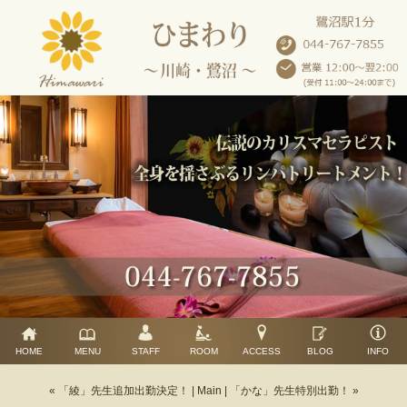
HOME
MENU
STAFF
ROOM
ACCESS
BLOG
INFO
« 「綾」先生追加出勤決定！
|
Main
|
「かな」先生特別出勤！ »