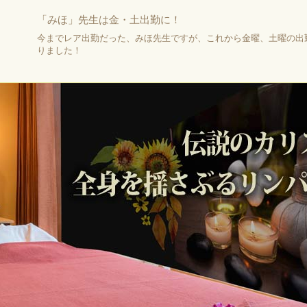
「みほ」先生は金・土出勤に！
今までレア出勤だった、みほ先生ですが、これから金曜、土曜の出
りました！