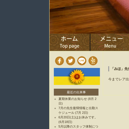
「みほ」先
今までレア出
最近の出来事
夏期休業のお知らせ
(8月 2
日)
7月の先生復帰情報と出勤ス
ケジュール
(7月 2日)
6月20日(土)はお休みです。
(6月18日)
5月以降のスタッフ体制につ