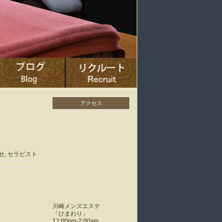
アクセス
せ
,
セラピスト
川崎メンズエステ
「
ひまわり
」
12:00pm-2:00am