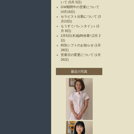
いて
(5月 5日)
GW期間中の営業について
(4月16日)
セラピスト出勤について
(3
月23日)
もうすぐバレンタイン♪
(2
月 8日)
2月5日(木)臨時休業!
(2月 2
日)
特別シフトのお知らせ
(1月
28日)
営業日の変更について
(1月
26日)
最近の写真