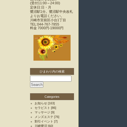
(受付11:00～24:00)
定休日:日・月
鷺沼駅1分。鷺沼駅中央改札
よりお電話ください。
川崎市宮前区小台1丁目
TEL:044-767-7855
料金
7000円-19000円
ひまわり内の検索
Categories
お知らせ
[163]
セラピスト
[86]
マッサージ
[9]
メンズエステ
[76]
割引イベント
[7]
川崎鷺沼
[60]