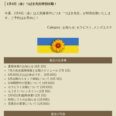
2月4日（金）つばき先生特別出勤！
今週、2月4日（金）は人気爆発中につき「つばき先生」が特別出勤いたしま
す。ご予約はお早めに！
Category :
お知らせ
,
セラピスト
,
メンズエステ
最近の出来事
夏期休業のお知らせ
(8月 2日)
7月の先生復帰情報と出勤スケジュール
(7月 2日)
6月20日(土)はお休みです。
(6月18日)
5月以降のスタッフ体制について
(5月 5日)
GW期間中の営業について
(4月16日)
セラピスト出勤について
(3月23日)
もうすぐバレンタイン♪
(2月 8日)
2月5日(木)臨時休業!
(2月 2日)
特別シフトのお知らせ
(1月28日)
営業日の変更について
(1月26日)
最近の写真