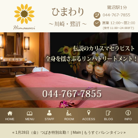
HOME
MENU
STAFF
ROOM
ACCESS
BLOG
INFO
« 1月28日（金）つばき特別出勤！
|
Main
|
もうすぐバレンタイン♪ »