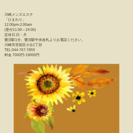
川崎メンズエステ
「
ひまわり
」
12:00pm-2:00am
(受付11:00～24:00)
定休日:日・月
鷺沼駅1分。鷺沼駅中央改札よりお電話ください。
川崎市宮前区小台1丁目
TEL:044-767-7855
料金
7000円-19000円