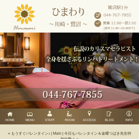
HOME
MENU
STAFF
ROOM
ACCESS
BLOG
INFO
« もうすぐバレンタイン♪
|
Main
|
今日もバレンタイン＆金曜つばき先生特