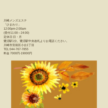
川崎メンズエステ
「
ひまわり
」
12:00pm-2:00am
(受付11:00～24:00)
定休日:日・月
鷺沼駅1分。鷺沼駅中央改札よりお電話ください。
川崎市宮前区小台1丁目
TEL:044-767-7855
料金
7000円-19000円