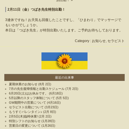
別出勤！ »
2月11日（金）つばき先生特別出勤！
3連休ですね！お天気も回復したことですし、「ひまわり」でマッサージで
もいかがでしょうか。
本日は「つばき先生」が特別出勤いたします。ご予約お待ちしております。
Category :
お知らせ
,
セラピスト
最近の出来事
夏期休業のお知らせ
(8月 2日)
7月の先生復帰情報と出勤スケジュール
(7月 2日)
6月20日(土)はお休みです。
(6月18日)
5月以降のスタッフ体制について
(5月 5日)
GW期間中の営業について
(4月16日)
セラピスト出勤について
(3月23日)
もうすぐバレンタイン♪
(2月 8日)
2月5日(木)臨時休業!
(2月 2日)
特別シフトのお知らせ
(1月28日)
営業日の変更について
(1月26日)