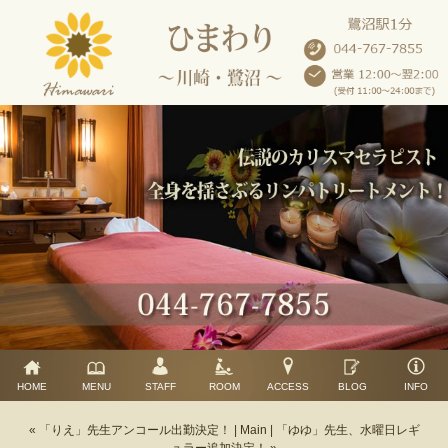
HOME
MENU
STAFF
ROOM
ACCESS
BLOG
INFO
« 「りえ」先生アンコール出勤決定！
|
Main
|
「ゆゆ」先生、水曜日レギ