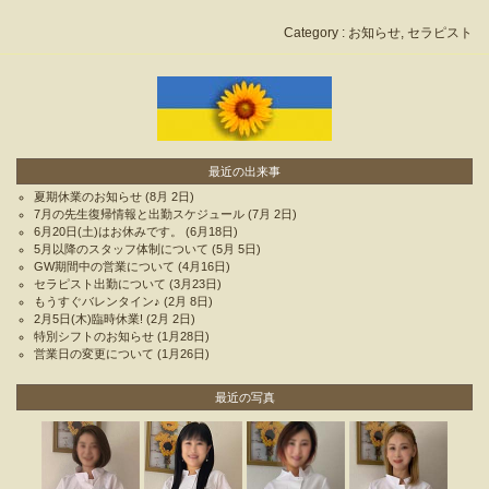
Category :
お知らせ
,
セラピスト
最近の出来事
夏期休業のお知らせ
(8月 2日)
7月の先生復帰情報と出勤スケジュール
(7月 2日)
6月20日(土)はお休みです。
(6月18日)
5月以降のスタッフ体制について
(5月 5日)
GW期間中の営業について
(4月16日)
セラピスト出勤について
(3月23日)
もうすぐバレンタイン♪
(2月 8日)
2月5日(木)臨時休業!
(2月 2日)
特別シフトのお知らせ
(1月28日)
営業日の変更について
(1月26日)
最近の写真