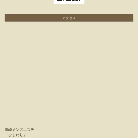
アクセス
川崎メンズエステ
「
ひまわり
」