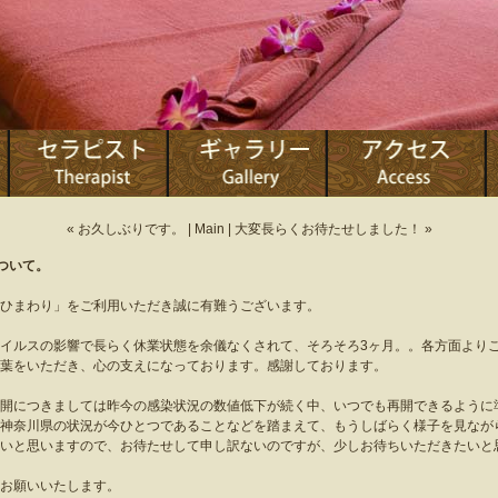
« お久しぶりです。
|
Main
|
大変長らくお待たせしました！ »
ついて。
ひまわり」をご利用いただき誠に有難うございます。
イルスの影響で長らく休業状態を余儀なくされて、そろそろ3ヶ月。。各方面より
葉をいただき、心の支えになっております。感謝しております。
開につきましては昨今の感染状況の数値低下が続く中、いつでも再開できるように
神奈川県の状況が今ひとつであることなどを踏まえて、もうしばらく様子を見なが
いと思いますので、お待たせして申し訳ないのですが、少しお待ちいただきたいと
お願いいたします。