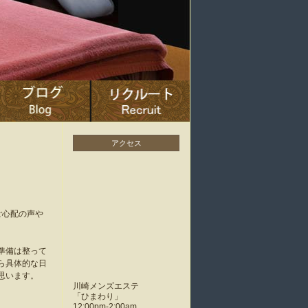
アクセス
ご心配の声や
準備は整って
ら具体的な日
思います。
川崎メンズエステ
「
ひまわり
」
12:00pm-2:00am