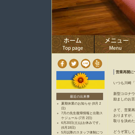
営業再開に
いつも川崎「
新型コロナウ
最近の出来事
励ましのお言
夏期休業のお知らせ
(8月 2
日)
さて、営業再
7月の先生復帰情報と出勤ス
おりますが、
ケジュール
(7月 2日)
取りを決めた
6月20日(土)はお休みです。
(6月18日)
どうぞ宜しく
5月以降のスタッフ体制につ