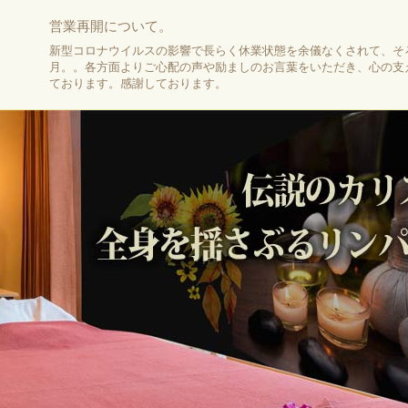
営業再開について。
新型コロナウイルスの影響で長らく休業状態を余儀なくされて、そ
月。。各方面よりご心配の声や励ましのお言葉をいただき、心の支
ております。感謝しております。