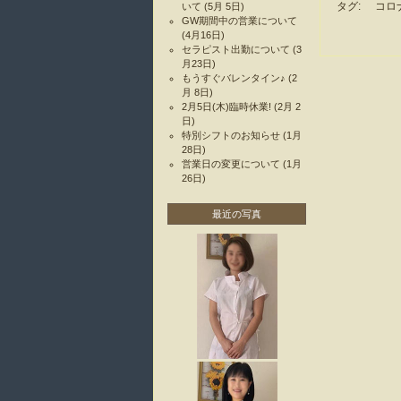
タグ:
コロ
いて
(5月 5日)
GW期間中の営業について
(4月16日)
セラピスト出勤について
(3
月23日)
もうすぐバレンタイン♪
(2
月 8日)
2月5日(木)臨時休業!
(2月 2
日)
特別シフトのお知らせ
(1月
28日)
営業日の変更について
(1月
26日)
最近の写真