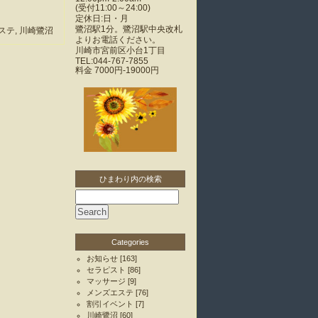
(受付11:00～24:00)
定休日:日・月
鷺沼駅1分。鷺沼駅中央改札
ステ
,
川崎鷺沼
よりお電話ください。
川崎市宮前区小台1丁目
TEL:044-767-7855
料金
7000円-19000円
ひまわり内の検索
Categories
お知らせ
[163]
セラピスト
[86]
マッサージ
[9]
メンズエステ
[76]
割引イベント
[7]
川崎鷺沼
[60]