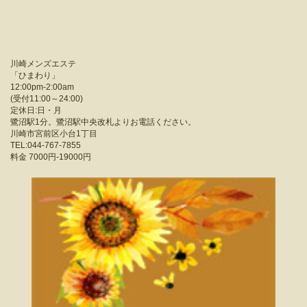
川崎メンズエステ
「
ひまわり
」
12:00pm-2:00am
(受付11:00～24:00)
定休日:日・月
鷺沼駅1分。鷺沼駅中央改札よりお電話ください。
川崎市宮前区小台1丁目
TEL:044-767-7855
料金
7000円-19000円