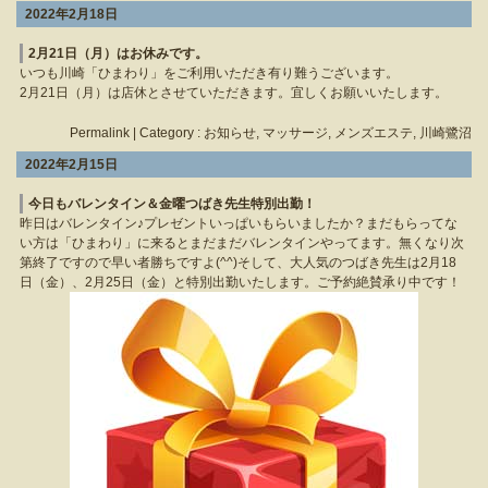
2022年2月18日
2月21日（月）はお休みです。
いつも川崎「ひまわり」をご利用いただき有り難うございます。
2月21日（月）は店休とさせていただきます。宜しくお願いいたします。
Permalink
| Category :
お知らせ
,
マッサージ
,
メンズエステ
,
川崎鷺沼
2022年2月15日
今日もバレンタイン＆金曜つばき先生特別出勤！
昨日はバレンタイン♪プレゼントいっぱいもらいましたか？まだもらってな
い方は「ひまわり」に来るとまだまだバレンタインやってます。無くなり次
第終了ですので早い者勝ちですよ(^^)そして、大人気のつばき先生は2月18
日（金）、2月25日（金）と特別出勤いたします。ご予約絶賛承り中です！