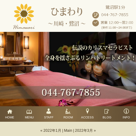
HOME
MENU
STAFF
ROOM
ACCESS
BLOG
INFO
« 2022年1月
|
Main
|
2022年3月 »