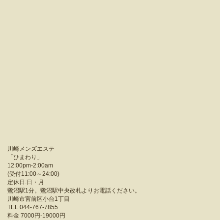
川崎メンズエステ
「
ひまわり
」
12:00pm-2:00am
(受付11:00～24:00)
定休日:日・月
鷺沼駅1分。鷺沼駅中央改札よりお電話ください。
川崎市宮前区小台1丁目
TEL:044-767-7855
料金
7000円-19000円