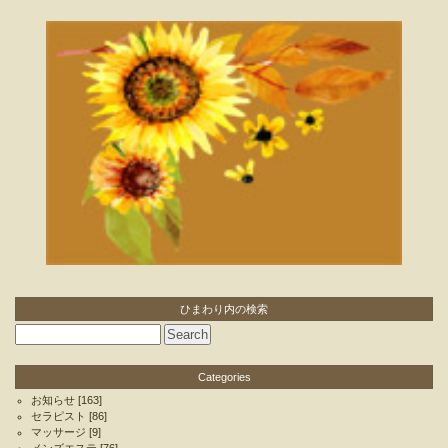
ひまわり内の検索
Categories
お知らせ
[163]
セラピスト
[86]
マッサージ
[9]