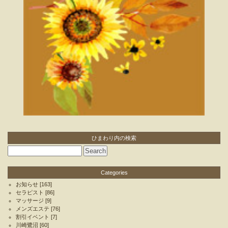
ひまわり内の検索
Categories
お知らせ
[163]
セラピスト
[86]
マッサージ
[9]
メンズエステ
[76]
割引イベント
[7]
川崎鷺沼
[60]