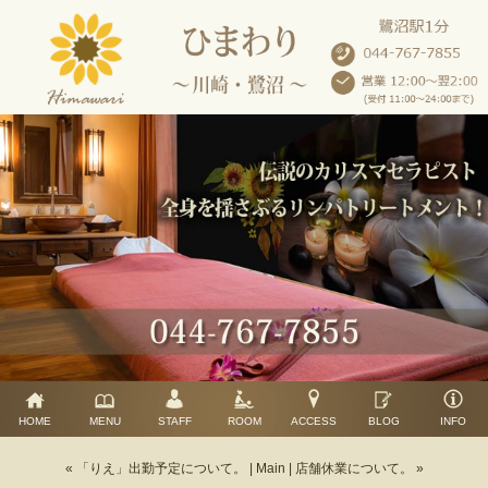
HOME
MENU
STAFF
ROOM
ACCESS
BLOG
INFO
« 「りえ」出勤予定について。
|
Main
|
店舗休業について。 »