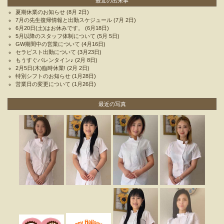
最近の出来事
夏期休業のお知らせ
(8月 2日)
7月の先生復帰情報と出勤スケジュール
(7月 2日)
6月20日(土)はお休みです。
(6月18日)
5月以降のスタッフ体制について
(5月 5日)
GW期間中の営業について
(4月16日)
セラピスト出勤について
(3月23日)
もうすぐバレンタイン♪
(2月 8日)
2月5日(木)臨時休業!
(2月 2日)
特別シフトのお知らせ
(1月28日)
営業日の変更について
(1月26日)
最近の写真