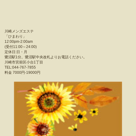
川崎メンズエステ
「
ひまわり
」
12:00pm-2:00am
(受付11:00～24:00)
定休日:日・月
鷺沼駅1分。鷺沼駅中央改札よりお電話ください。
川崎市宮前区小台1丁目
TEL:044-767-7855
料金
7000円-19000円