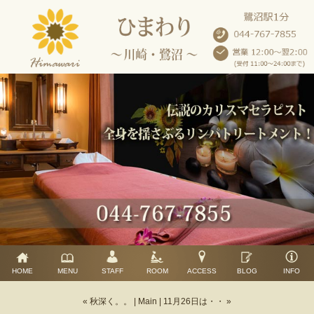
HOME
MENU
STAFF
ROOM
ACCESS
BLOG
INFO
« 秋深く。。
|
Main
|
11月26日は・・ »