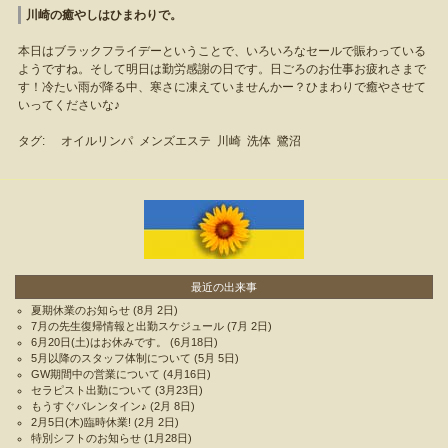
川崎の癒やしはひまわりで。
本日はブラックフライデーということで、いろいろなセールで賑わっている
ようですね。そして明日は勤労感謝の日です。日ごろのお仕事お疲れさまで
す！冷たい雨が降る中、寒さに凍えていませんかー？ひまわりで癒やさせて
いってくださいな♪
タグ:
オイルリンパ
メンズエステ
川崎
洗体
鷺沼
最近の出来事
夏期休業のお知らせ
(8月 2日)
7月の先生復帰情報と出勤スケジュール
(7月 2日)
6月20日(土)はお休みです。
(6月18日)
5月以降のスタッフ体制について
(5月 5日)
GW期間中の営業について
(4月16日)
セラピスト出勤について
(3月23日)
もうすぐバレンタイン♪
(2月 8日)
2月5日(木)臨時休業!
(2月 2日)
特別シフトのお知らせ
(1月28日)