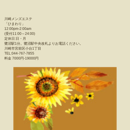
川崎メンズエステ
「
ひまわり
」
12:00pm-2:00am
(受付11:00～24:00)
定休日:日・月
鷺沼駅1分。鷺沼駅中央改札よりお電話ください。
川崎市宮前区小台1丁目
TEL:044-767-7855
料金
7000円-19000円