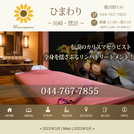
HOME
MENU
STAFF
ROOM
ACCESS
BLOG
INFO
« 2021年3月
|
Main
|
2021年5月 »