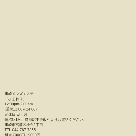
川崎メンズエステ
「
ひまわり
」
12:00pm-2:00am
(受付11:00～24:00)
定休日:日・月
鷺沼駅1分。鷺沼駅中央改札よりお電話ください。
川崎市宮前区小台1丁目
TEL:044-767-7855
料金
7000円-19000円