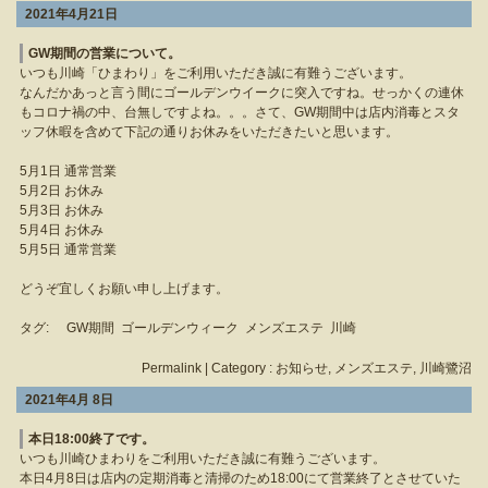
2021年4月21日
GW期間の営業について。
いつも川崎「ひまわり」をご利用いただき誠に有難うございます。
なんだかあっと言う間にゴールデンウイークに突入ですね。せっかくの連休
もコロナ禍の中、台無しですよね。。。さて、GW期間中は店内消毒とスタ
ッフ休暇を含めて下記の通りお休みをいただきたいと思います。
5月1日 通常営業
5月2日 お休み
5月3日 お休み
5月4日 お休み
5月5日 通常営業
どうぞ宜しくお願い申し上げます。
タグ:
GW期間
ゴールデンウィーク
メンズエステ
川崎
Permalink
| Category :
お知らせ
,
メンズエステ
,
川崎鷺沼
2021年4月 8日
本日18:00終了です。
いつも川崎ひまわりをご利用いただき誠に有難うございます。
本日4月8日は店内の定期消毒と清掃のため18:00にて営業終了とさせていた