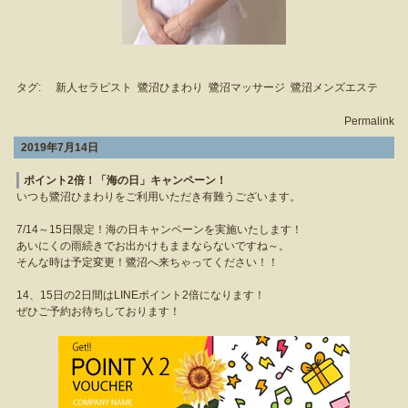
タグ:
新人セラピスト
鷺沼ひまわり
鷺沼マッサージ
鷺沼メンズエステ
Permalink
2019年7月14日
ポイント2倍！「海の日」キャンペーン！
いつも鷺沼ひまわりをご利用いただき有難うございます。
7/14～15日限定！海の日キャンペーンを実施いたします！
あいにくの雨続きでお出かけもままならないですね～。
そんな時は予定変更！鷺沼へ来ちゃってください！！
14、15日の2日間はLINEポイント2倍になります！
ぜひご予約お待ちしております！