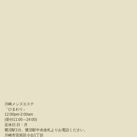
川崎メンズエステ
「
ひまわり
」
12:00pm-2:00am
(受付11:00～24:00)
定休日:日・月
鷺沼駅1分。鷺沼駅中央改札よりお電話ください。
川崎市宮前区小台1丁目