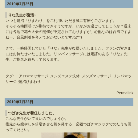
2019年7月25日
りな先生が復活♪
いつも鷺沼「ひまわり」をご利用いただき誠に有難うございます。
そろそろ梅雨明けが期待できそうですが、いかがお過ごしでしょうか？週末
には各地で花火大会の開催が予定されておりますが、心配なのは台風ですよ
ねー。台風割引を考えておかないとですね(^^)
さて、一時帰国していた「りな」先生が復帰いたしました。ファンの皆さま
にはお待たせいたしました。リンパマッサージには定評のある「りな」先
生、ご指名お待ちしております。
タグ:
アロママッサージ
メンズエステ洗体
メンズマッサージ
リンパマッ
サージ
鷺沼ひまわり
Permalink
2019年7月23日
つばき先生が着任しました。
こんな先生がいて良いのでしょうか。
指先から癒やしを倍増させる気を発する、必殺つばきマジックでのたうち回
ってください。