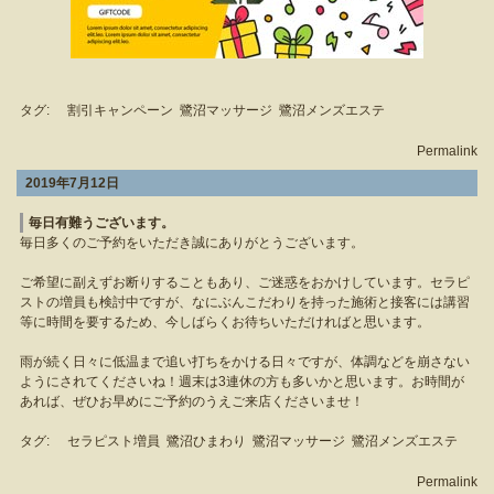
タグ:
割引キャンペーン
鷺沼マッサージ
鷺沼メンズエステ
Permalink
2019年7月12日
毎日有難うございます。
毎日多くのご予約をいただき誠にありがとうございます。
ご希望に副えずお断りすることもあり、ご迷惑をおかけしています。セラピ
ストの増員も検討中ですが、なにぶんこだわりを持った施術と接客には講習
等に時間を要するため、今しばらくお待ちいただければと思います。
雨が続く日々に低温まで追い打ちをかける日々ですが、体調などを崩さない
ようにされてくださいね！週末は3連休の方も多いかと思います。お時間が
あれば、ぜひお早めにご予約のうえご来店くださいませ！
タグ:
セラピスト増員
鷺沼ひまわり
鷺沼マッサージ
鷺沼メンズエステ
Permalink