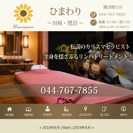
HOME
MENU
STAFF
ROOM
ACCESS
BLOG
INFO
« 2019年6月
|
Main
|
2019年8月 »