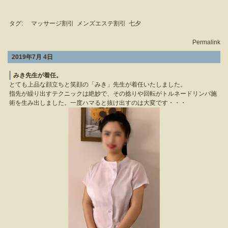
タグ:
マッサージ割引
メンズエステ割引
七夕
Permalink
2019年7月 4日
みき先生が着任。
とても上品な顔立ちと笑顔の「みき」先生が着任いたしました。
指先が繰り出すテクニックは絶妙で、その捻りや回転がトルネードリンパ施
術を生み出しました。一度ハマると抜け出すのは大変です・・・