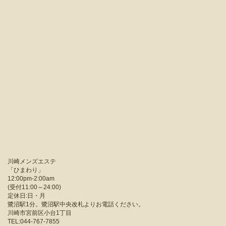
川崎メンズエステ
「
ひまわり
」
12:00pm-2:00am
(受付11:00～24:00)
定休日:日・月
鷺沼駅1分。鷺沼駅中央改札よりお電話ください。
川崎市宮前区小台1丁目
TEL:044-767-7855