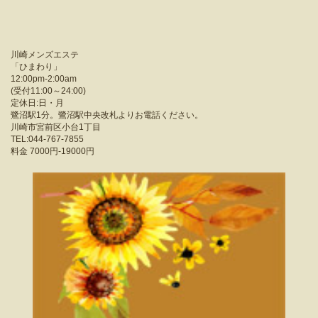
川崎メンズエステ
「
ひまわり
」
12:00pm-2:00am
(受付11:00～24:00)
定休日:日・月
鷺沼駅1分。鷺沼駅中央改札よりお電話ください。
川崎市宮前区小台1丁目
TEL:044-767-7855
料金
7000円-19000円