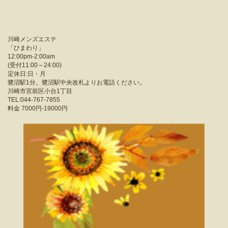
川崎メンズエステ
「
ひまわり
」
12:00pm-2:00am
(受付11:00～24:00)
定休日:日・月
鷺沼駅1分。鷺沼駅中央改札よりお電話ください。
川崎市宮前区小台1丁目
TEL:044-767-7855
料金
7000円-19000円