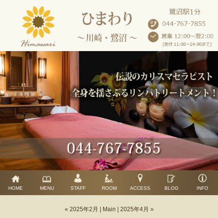
HOME
MENU
STAFF
ROOM
ACCESS
BLOG
INFO
« 2025年2月
|
Main
|
2025年4月 »