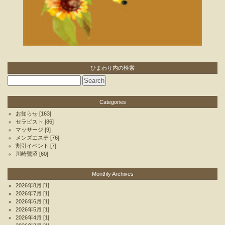
ひまわり内の検索
Categories
お知らせ
[163]
セラピスト
[86]
マッサージ
[9]
メンズエステ
[76]
割引イベント
[7]
川崎鷺沼
[60]
Monthly Archives
2026年8月
[1]
2026年7月
[1]
2026年6月
[1]
2026年5月
[1]
2026年4月
[1]