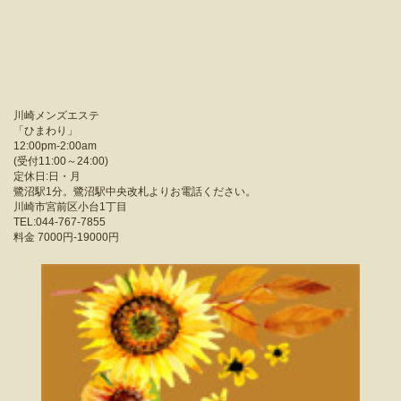
川崎メンズエステ
「
ひまわり
」
12:00pm-2:00am
(受付11:00～24:00)
定休日:日・月
鷺沼駅1分。鷺沼駅中央改札よりお電話ください。
川崎市宮前区小台1丁目
TEL:044-767-7855
料金
7000円-19000円